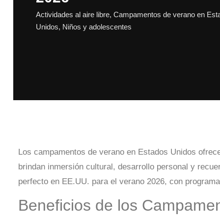
Actividades al aire libre
,
Campamentos de verano en Est
Unidos
,
Niños y adolescentes
Los campamentos de verano en Estados Unidos ofrecen
brindan inmersión cultural, desarrollo personal y recu
perfecto en EE.UU. para el verano 2026, con programas
Beneficios de los Campamen